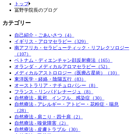
トップ
冨野学院長のブログ
カテゴリー
自己紹介・ごあいさつ（4）
イギリス・アロマセラピー（329）
南アフリカ・セラピューティック・リフレクソロジー
（107）
ベトナム・ディエンチャン顔反射療法（165）
オランダ・メディカルアロマセラピー（52）
メディカルアストロロジー（医療占星術）（10）
東洋医学・経絡・陰陽五行（83）
オーストラリア・ナチュロパシー（8）
フランス・リンパドレナージュ（8）
自然療法 - 風邪、インフル、感染症（30）
自然療法 - アレルギー・アトピー・花粉症・喘息
（28）
自然療法 - 肩こり・四十肩（2）
自然療法 - 嗅覚障害（2）
自然療法 - 皮膚トラブル（30）