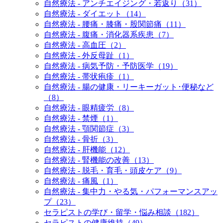
自然療法 - アンチエイジング・若返り（31）
自然療法 - ダイエット（14）
自然療法 - 腰痛・膝痛・股関節痛（11）
自然療法 - 腹痛・消化器系疾患（7）
自然療法 - 高血圧（2）
自然療法 - 外反母趾（1）
自然療法 - 病気予防・予防医学（19）
自然療法 - 帯状疱疹（1）
自然療法 - 腸の健康・リーキーガット･便秘など
（8）
自然療法 - 眼精疲労（8）
自然療法 - 禁煙（1）
自然療法 - 顎関節症（3）
自然療法 - 骨折（3）
自然療法 - 肝機能（12）
自然療法 - 腎機能の改善（13）
自然療法 - 脱毛・育毛・頭皮ケア（9）
自然療法 - 痛風（1）
自然療法 - 集中力・やる気・パフォーマンスアッ
プ（23）
セラピストの学び・留学・悩み相談（182）
セラピストの健康維持（49）