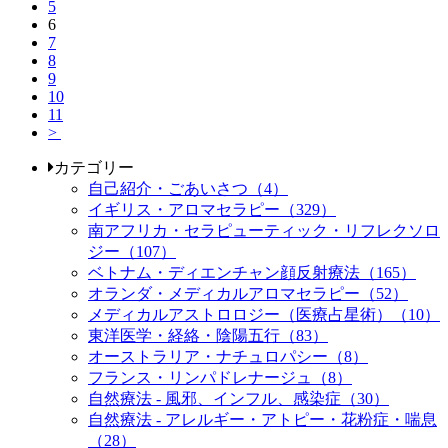
5
6
7
8
9
10
11
>
カテゴリー
自己紹介・ごあいさつ（4）
イギリス・アロマセラピー（329）
南アフリカ・セラピューティック・リフレクソロ
ジー（107）
ベトナム・ディエンチャン顔反射療法（165）
オランダ・メディカルアロマセラピー（52）
メディカルアストロロジー（医療占星術）（10）
東洋医学・経絡・陰陽五行（83）
オーストラリア・ナチュロパシー（8）
フランス・リンパドレナージュ（8）
自然療法 - 風邪、インフル、感染症（30）
自然療法 - アレルギー・アトピー・花粉症・喘息
（28）