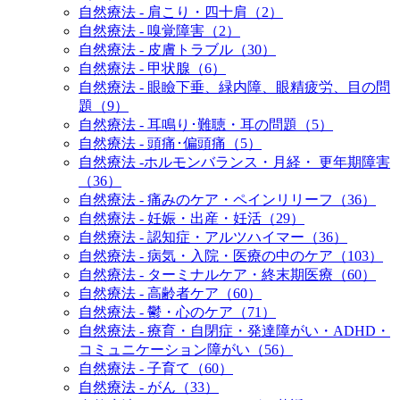
自然療法 - 肩こり・四十肩（2）
自然療法 - 嗅覚障害（2）
自然療法 - 皮膚トラブル（30）
自然療法 - 甲状腺（6）
自然療法 - 眼瞼下垂、緑内障、眼精疲労、目の問
題（9）
自然療法 - 耳鳴り･難聴・耳の問題（5）
自然療法 - 頭痛･偏頭痛（5）
自然療法 -ホルモンバランス・月経・ 更年期障害
（36）
自然療法 - 痛みのケア・ペインリリーフ（36）
自然療法 - 妊娠・出産・妊活（29）
自然療法 - 認知症・アルツハイマー（36）
自然療法 - 病気・入院・医療の中のケア（103）
自然療法 - ターミナルケア・終末期医療（60）
自然療法 - 高齢者ケア（60）
自然療法 - 鬱・心のケア（71）
自然療法 - 療育・自閉症・発達障がい・ADHD・
コミュニケーション障がい（56）
自然療法 - 子育て（60）
自然療法 - がん（33）