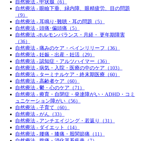
自然療法 - 甲状腺（6）
自然療法 - 眼瞼下垂、緑内障、眼精疲労、目の問題
（9）
自然療法 - 耳鳴り･難聴・耳の問題（5）
自然療法 - 頭痛･偏頭痛（5）
自然療法 -ホルモンバランス・月経・ 更年期障害
（36）
自然療法 - 痛みのケア・ペインリリーフ（36）
自然療法 - 妊娠・出産・妊活（29）
自然療法 - 認知症・アルツハイマー（36）
自然療法 - 病気・入院・医療の中のケア（103）
自然療法 - ターミナルケア・終末期医療（60）
自然療法 - 高齢者ケア（60）
自然療法 - 鬱・心のケア（71）
自然療法 - 療育・自閉症・発達障がい・ADHD・コミ
ュニケーション障がい（56）
自然療法 - 子育て（60）
自然療法 - がん（33）
自然療法 - アンチエイジング・若返り（31）
自然療法 - ダイエット（14）
自然療法 - 腰痛・膝痛・股関節痛（11）
自然療法 - 腹痛・消化器系疾患（7）