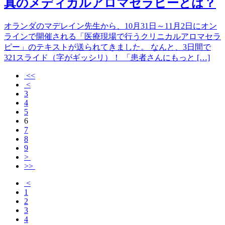
真のメディカルアロマセラピーとは？
オランダのマデレイン先生から、10月31日～11月2日にオン
ラインで開催される「医療現場で行うクリニカルアロマセラ
ピー」のテキストが送られてきました。 なんと、3日間で
321スライド（字がギッシリ）！ 「患者さんにもっと […]
<<
<
3
4
5
6
7
8
9
>
>>
<
1
2
3
4