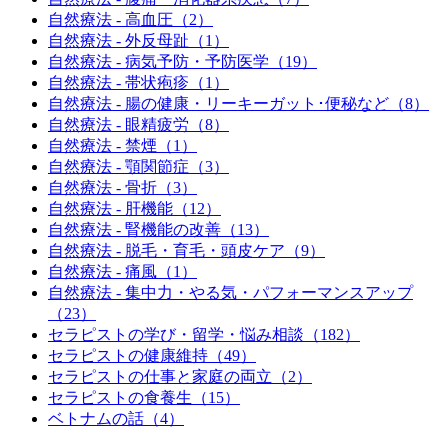
自然療法 - 高血圧（2）
自然療法 - 外反母趾（1）
自然療法 - 病気予防・予防医学（19）
自然療法 - 帯状疱疹（1）
自然療法 - 腸の健康・リーキーガット･便秘など（8）
自然療法 - 眼精疲労（8）
自然療法 - 禁煙（1）
自然療法 - 顎関節症（3）
自然療法 - 骨折（3）
自然療法 - 肝機能（12）
自然療法 - 腎機能の改善（13）
自然療法 - 脱毛・育毛・頭皮ケア（9）
自然療法 - 痛風（1）
自然療法 - 集中力・やる気・パフォーマンスアップ
（23）
セラピストの学び・留学・悩み相談（182）
セラピストの健康維持（49）
セラピストの仕事と家庭の両立（2）
セラピストの食養生（15）
ベトナムの話（4）