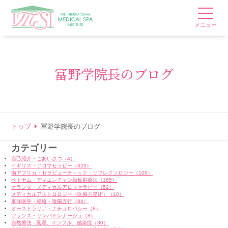
メニュー
冨野学院長のブログ
トップ
冨野学院長のブログ
カテゴリー
自己紹介・ごあいさつ（4）
イギリス・アロマセラピー（329）
南アフリカ・セラピューティック・リフレクソロジー（108）
ベトナム・ディエンチャン顔反射療法（165）
オランダ・メディカルアロマセラピー（52）
メディカルアストロロジー（医療占星術）（10）
東洋医学・経絡・陰陽五行（84）
オーストラリア・ナチュロパシー（8）
フランス・リンパドレナージュ（8）
自然療法 - 風邪、インフル、感染症（30）