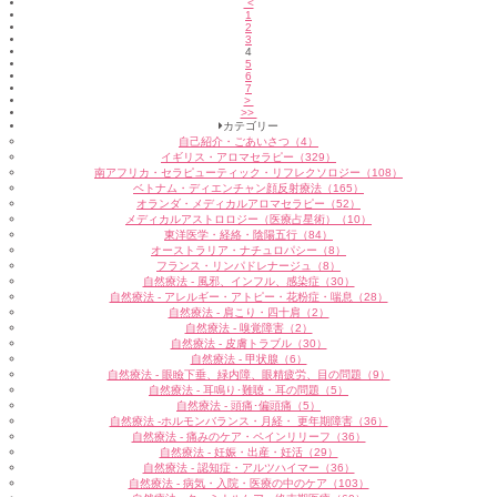
<
1
2
3
4
5
6
7
>
>>
カテゴリー
自己紹介・ごあいさつ（4）
イギリス・アロマセラピー（329）
南アフリカ・セラピューティック・リフレクソロジー（108）
ベトナム・ディエンチャン顔反射療法（165）
オランダ・メディカルアロマセラピー（52）
メディカルアストロロジー（医療占星術）（10）
東洋医学・経絡・陰陽五行（84）
オーストラリア・ナチュロパシー（8）
フランス・リンパドレナージュ（8）
自然療法 - 風邪、インフル、感染症（30）
自然療法 - アレルギー・アトピー・花粉症・喘息（28）
自然療法 - 肩こり・四十肩（2）
自然療法 - 嗅覚障害（2）
自然療法 - 皮膚トラブル（30）
自然療法 - 甲状腺（6）
自然療法 - 眼瞼下垂、緑内障、眼精疲労、目の問題（9）
自然療法 - 耳鳴り･難聴・耳の問題（5）
自然療法 - 頭痛･偏頭痛（5）
自然療法 -ホルモンバランス・月経・ 更年期障害（36）
自然療法 - 痛みのケア・ペインリリーフ（36）
自然療法 - 妊娠・出産・妊活（29）
自然療法 - 認知症・アルツハイマー（36）
自然療法 - 病気・入院・医療の中のケア（103）