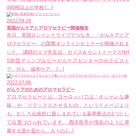
000校以上の学校 […]
2022.09.29
英国がんケアとアロマセラピー開催報告
先日、英国ロンドンとライブでつなぎ、「がんケアとア
ロマセラピー」の国際オンラインセミナーが開催されま
した。 講師のエマ先生は、ガイズ＆セントトーマスNH
S財団ディンブルビーがんケアセンターのセラピスト
で、がん、緩和ケア、 […]
2022.07.06
がんケアのためのアロマセラピー
アロマセラピーとは、ヨーロッパでは「オシャレな趣
味」や「リラックスさせるもの」というイメージより
も、むしろ伝統的に親しまれている薬草療法の1つとし
て位置づけられています。 西洋医学が現在のように発
展する遥か昔から、人々の […]