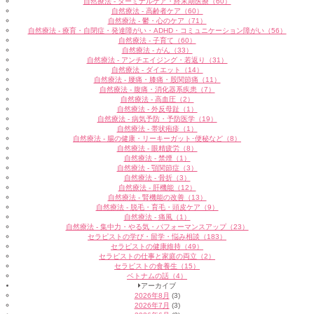
自然療法 - ターミナルケア・終末期医療（60）
自然療法 - 高齢者ケア（60）
自然療法 - 鬱・心のケア（71）
自然療法 - 療育・自閉症・発達障がい・ADHD・コミュニケーション障がい（56）
自然療法 - 子育て（60）
自然療法 - がん（33）
自然療法 - アンチエイジング・若返り（31）
自然療法 - ダイエット（14）
自然療法 - 腰痛・膝痛・股関節痛（11）
自然療法 - 腹痛・消化器系疾患（7）
自然療法 - 高血圧（2）
自然療法 - 外反母趾（1）
自然療法 - 病気予防・予防医学（19）
自然療法 - 帯状疱疹（1）
自然療法 - 腸の健康・リーキーガット･便秘など（8）
自然療法 - 眼精疲労（8）
自然療法 - 禁煙（1）
自然療法 - 顎関節症（3）
自然療法 - 骨折（3）
自然療法 - 肝機能（12）
自然療法 - 腎機能の改善（13）
自然療法 - 脱毛・育毛・頭皮ケア（9）
自然療法 - 痛風（1）
自然療法 - 集中力・やる気・パフォーマンスアップ（23）
セラピストの学び・留学・悩み相談（183）
セラピストの健康維持（49）
セラピストの仕事と家庭の両立（2）
セラピストの食養生（15）
ベトナムの話（4）
アーカイブ
2026年8月
(3)
2026年7月
(3)