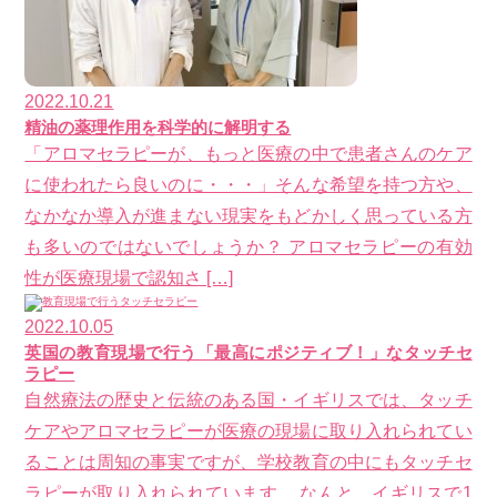
2022.10.21
精油の薬理作用を科学的に解明する
「アロマセラピーが、もっと医療の中で患者さんのケア
に使われたら良いのに・・・」そんな希望を持つ方や、
なかなか導入が進まない現実をもどかしく思っている方
も多いのではないでしょうか？ アロマセラピーの有効
性が医療現場で認知さ […]
2022.10.05
英国の教育現場で行う「最高にポジティブ！」なタッチセ
ラピー
自然療法の歴史と伝統のある国・イギリスでは、タッチ
ケアやアロマセラピーが医療の現場に取り入れられてい
ることは周知の事実ですが、学校教育の中にもタッチセ
ラピーが取り入れられています。 なんと、イギリスで1