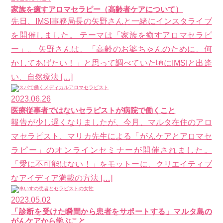
家族を癒すアロマセラピー（高齢者ケアについて）
先日、IMSI事務局長の矢野さんと一緒にインスタライブ
を開催しました。 テーマは「家族を癒すアロマセラピ
ー」。 矢野さんは、「高齢のお婆ちゃんのために、何
かしてあげたい！」と思って調べていた頃にIMSIと出逢
い、自然療法 […]
2023.06.26
医療従事者ではないセラピストが病院で働くこと
報告が少し遅くなりましたが、今月、マルタ在住のアロ
マセラピスト、マリカ先生による「がんケアとアロマセ
ラピー」のオンラインセミナーが開催されました。
「愛に不可能はない！」をモットーに、クリエイティブ
なアイディア満載の方法 […]
2023.05.02
「診断を受けた瞬間から患者をサポートする」マルタ島の
がんケアから学ぶこと