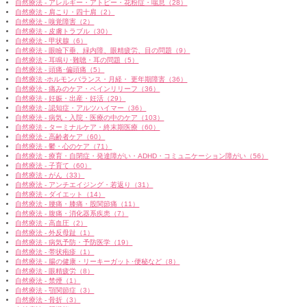
自然療法 - アレルギー・アトピー・花粉症・喘息（28）
自然療法 - 肩こり・四十肩（2）
自然療法 - 嗅覚障害（2）
自然療法 - 皮膚トラブル（30）
自然療法 - 甲状腺（6）
自然療法 - 眼瞼下垂、緑内障、眼精疲労、目の問題（9）
自然療法 - 耳鳴り･難聴・耳の問題（5）
自然療法 - 頭痛･偏頭痛（5）
自然療法 -ホルモンバランス・月経・ 更年期障害（36）
自然療法 - 痛みのケア・ペインリリーフ（36）
自然療法 - 妊娠・出産・妊活（29）
自然療法 - 認知症・アルツハイマー（36）
自然療法 - 病気・入院・医療の中のケア（103）
自然療法 - ターミナルケア・終末期医療（60）
自然療法 - 高齢者ケア（60）
自然療法 - 鬱・心のケア（71）
自然療法 - 療育・自閉症・発達障がい・ADHD・コミュニケーション障がい（56）
自然療法 - 子育て（60）
自然療法 - がん（33）
自然療法 - アンチエイジング・若返り（31）
自然療法 - ダイエット（14）
自然療法 - 腰痛・膝痛・股関節痛（11）
自然療法 - 腹痛・消化器系疾患（7）
自然療法 - 高血圧（2）
自然療法 - 外反母趾（1）
自然療法 - 病気予防・予防医学（19）
自然療法 - 帯状疱疹（1）
自然療法 - 腸の健康・リーキーガット･便秘など（8）
自然療法 - 眼精疲労（8）
自然療法 - 禁煙（1）
自然療法 - 顎関節症（3）
自然療法 - 骨折（3）