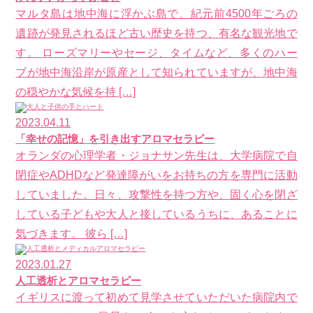
マルタ島は地中海に浮かぶ島で、紀元前4500年ごろの
遺跡が発見されるほど古い歴史を持つ、有名な観光地で
す。 ローズマリーやセージ、タイムなど、多くのハー
ブが地中海沿岸が原産として知られていますが、地中海
の穏やかな気候を持 […]
2023.04.11
「幸せの記憶」を引き出すアロマセラピー
オランダの心理学者・ジョナサン先生は、大学病院で自
閉症やADHDなど発達障がいをお持ちの方を専門に活動
していました。日々、攻撃性を持つ方や、固く心を閉ざ
している子どもや大人と接しているうちに、あることに
気づきます。 彼ら […]
2023.01.27
人工透析とアロマセラピー
イギリスに渡って初めて見学させていただいた病院内で