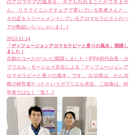
のアロマケアの風景を、今でも忘れることができませ
ん。 リクライニングチェアで寛いでいる患者さんと、
その足をトリートメントしているアロマセラピストのペ
アが数組いらっしゃいま […]
2022.11.14
「ディフュージョンアロマセラピーと香りの風水」開講し
ました！
念願のコースがついに開講しました！IFPA初代会長・ガ
ブリエル・モージェイ先生による「ディフュージョンア
ロマセラピーと香りの風水」です。 お父様は、がん治
療の研究者だったというガブリエル先生。ご自身は、科
学者ではなく「気 […]